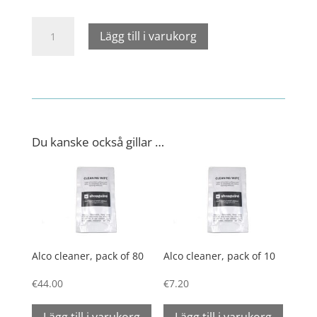
Product
Lägg till i varukorg
holder
for
spears
mängd
Du kanske också gillar …
Alco cleaner, pack of 80
Alco cleaner, pack of 10
€
44.00
€
7.20
Lägg till i varukorg
Lägg till i varukorg