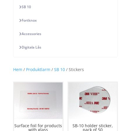
SB 10
Fortknox
Accessories
Digitala Lås
Hem
/
Produktlarm
/
SB 10
/ Stickers
Surface foil for products
SB-10 holder sticker,
with glass
pack of 50