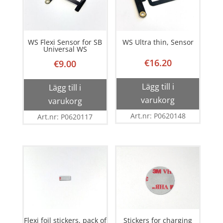
WS Flexi Sensor for SB
WS Ultra thin, Sensor
Universal WS
€
16.20
€
9.00
Lägg till i
Lägg till i
varukorg
varukorg
Art.nr: P0620148
Art.nr: P0620117
Flexi foil stickers, pack of
Stickers for charging