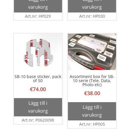
varukorg
varukorg
Art.nr: HP029
Art.nr: HP030
SB-10 base sticker, pack
Assortment box for SB-
of 50
10 serie (Tele, Data,
Photo etc)
€
74.00
€
38.00
Lägg till i
Lägg till i
varukorg
varukorg
Art.nr: P0620098
Art.nr: HP005