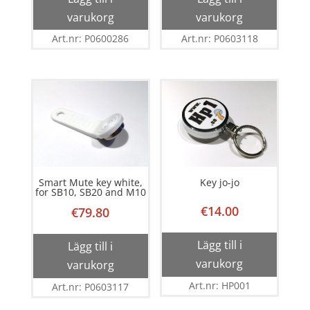
varukorg
varukorg
Art.nr: P0600286
Art.nr: P0603118
Smart Mute key white,
Key jo-jo
for SB10, SB20 and M10
€
14.00
€
79.80
Lägg till i
Lägg till i
varukorg
varukorg
Art.nr: HP001
Art.nr: P0603117