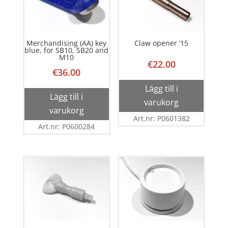
Merchandising (AA) key
Claw opener ’15
blue, for SB10, SB20 and
M10
€
22.00
€
36.00
Lägg till i
Lägg till i
varukorg
varukorg
Art.nr: P0601382
Art.nr: P0600284