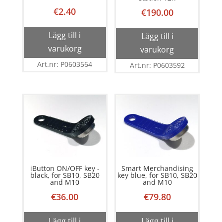
€
2.40
€
190.00
Lägg till i
Lägg till i
varukorg
varukorg
Art.nr: P0603564
Art.nr: P0603592
iButton ON/OFF key -
Smart Merchandising
black, for SB10, SB20
key blue, for SB10, SB20
and M10
and M10
€
36.00
€
79.80
Lägg till i
Lägg till i