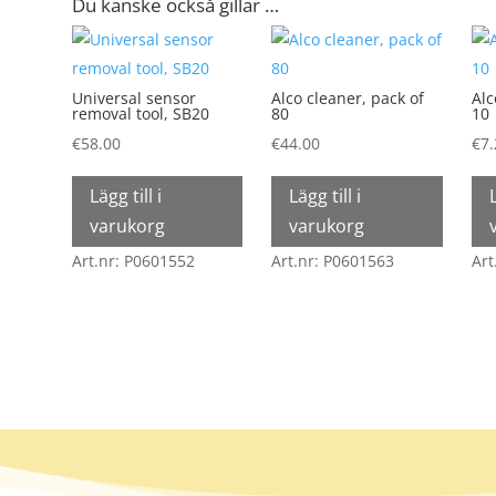
Du kanske också gillar …
Universal sensor
Alco cleaner, pack of
Alc
removal tool, SB20
80
10
€
58.00
€
44.00
€
7
Lägg till i
Lägg till i
varukorg
varukorg
Art.nr: P0601552
Art.nr: P0601563
Art