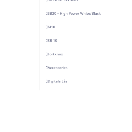
SB20 – High Power White/Black
M10
SB 10
Fortknox
Accessories
Digitala Lås