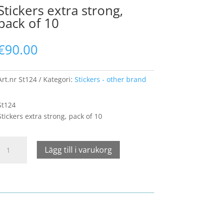
Stickers extra strong,
pack of 10
€
90.00
Art.nr
St124
Kategori:
Stickers - other brand
St124
Stickers extra strong, pack of 10
Stickers
Lägg till i varukorg
extra
strong,
pack
of
10
mängd