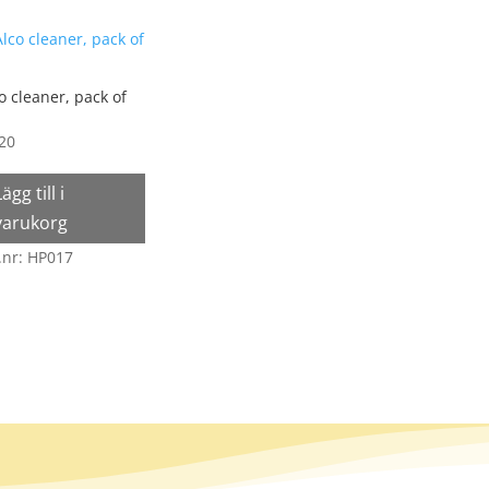
o cleaner, pack of
.20
Lägg till i
varukorg
.nr: HP017