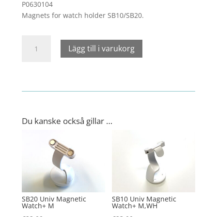
P0630104
Magnets for watch holder SB10/SB20.
Magnets
Lägg till i varukorg
for
watch
holder
SB10/SB20.
mängd
Du kanske också gillar …
SB20 Univ Magnetic
SB10 Univ Magnetic
Watch+ M
Watch+ M,WH