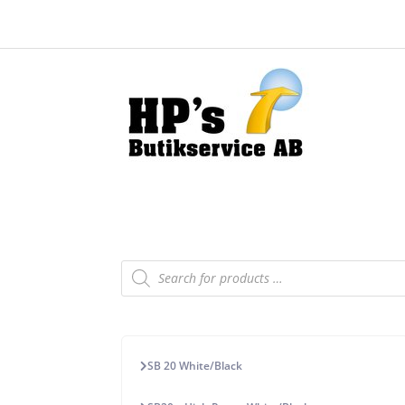
Products
search
SB 20 White/Black