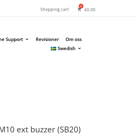
Shopping cart
€
0.00
ne Support
Revisioner
Om oss
Swedish
M10 ext buzzer (SB20)