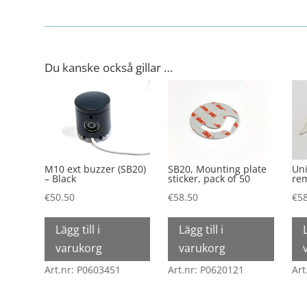
Du kanske också gillar …
M10 ext buzzer (SB20)
SB20, Mounting plate
Uni
–
Black
sticker, pack of 50
rem
€
50.50
€
58.50
€
5
Lägg till i
Lägg till i
varukorg
varukorg
Art.nr: P0603451
Art.nr: P0620121
Art