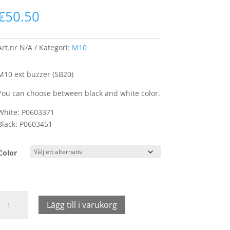
€
50.50
Art.nr
N/A
Kategori:
M10
M10 ext buzzer (SB20)
You can choose between black and white color.
White: P0603371
Black: P0603451
Color
M10
Lägg till i varukorg
ext
buzzer