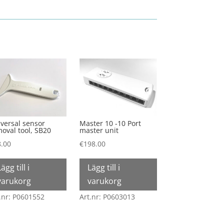
(SB20)
mängd
versal sensor
Master 10 -10 Port
oval tool, SB20
master unit
8.00
€
198.00
Lägg till i
Lägg till i
varukorg
varukorg
.nr: P0601552
Art.nr: P0603013