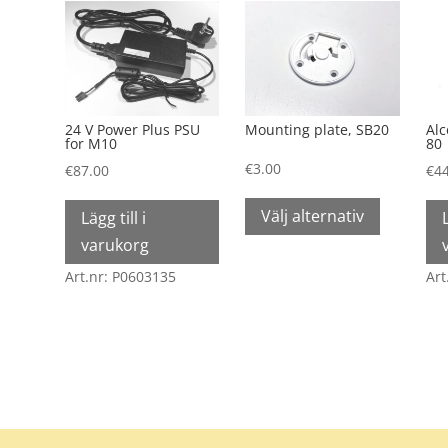
24 V Power Plus PSU
Mounting plate, SB20
Alc
for M10
80
€
3.00
€
87.00
€
4
Den
Välj alternativ
Lägg till i
här
varukorg
produkte
har
Art.nr: P0603135
Art
flera
varianter.
De
olika
alternativ
kan