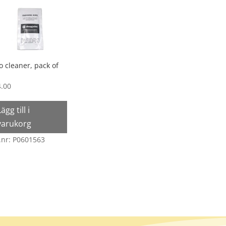
o cleaner, pack of
4.00
Lägg till i
varukorg
n
.nr: P0601563
en