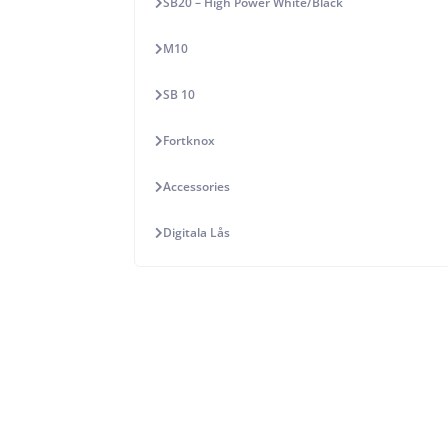
SB20 – High Power White/Black
M10
SB 10
Fortknox
Accessories
Digitala Lås