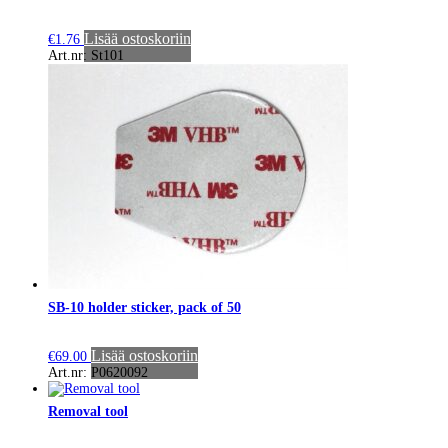
Lisää ostoskoriin
€
1.76
Art.nr: St101
SB-10 holder sticker, pack of 50
Lisää ostoskoriin
€
69.00
Art.nr: P0620092
Removal tool