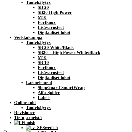
Tuotehälytys
SB 20
SB20 High Power
M10
Fortknox
Lisävarusteet
Digitaaliset lukot
Verkkokauppa
Tuotehälytys
SB 20 White/Black
SB20 – High Power White/Black
M10
SB 10
Fortknox
Lisävarusteet
Digitaaliset lukot
Larmelement
ShopGuard-SmartWrap
Alfa-Spider
Labels
Online-tuki
Tuotehälytys
Revisioner
Tietoja meistä
Finnish
Swedish