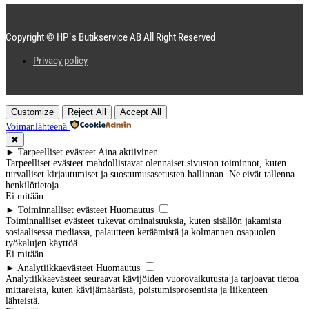
Copyright © HP´s Butikservice AB All Right Reserved
Privacy policy
Customize
Reject All
Accept All
Voimanlähteenä
✖
►
Tarpeelliset evästeet
Aina aktiivinen
Tarpeelliset evästeet mahdollistavat olennaiset sivuston toiminnot, kuten
turvalliset kirjautumiset ja suostumusasetusten hallinnan. Ne eivät tallenna
henkilötietoja.
Ei mitään
►
Toiminnalliset evästeet
Huomautus
Toiminnalliset evästeet tukevat ominaisuuksia, kuten sisällön jakamista
sosiaalisessa mediassa, palautteen keräämistä ja kolmannen osapuolen
työkalujen käyttöä.
Ei mitään
►
Analytiikkaevästeet
Huomautus
Analytiikkaevästeet seuraavat kävijöiden vuorovaikutusta ja tarjoavat tietoa
mittareista, kuten kävijämäärästä, poistumisprosentista ja liikenteen
lähteistä.