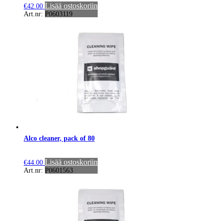
Lisää ostoskoriin
€
42.00
Art.nr: P0603119
Alco cleaner, pack of 80
Lisää ostoskoriin
€
44.00
Art.nr: P0601563