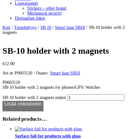
Lisävarusteet
Stickers – other brand
Mechanical security
Digitaaliset lukot
Koti
/
Tuotehälytys
/
SB 10
/
Smart base SB10
/ SB-10 holder with 2
magnets
SB-10 holder with 2 magnets
€
12.00
Art.nr
P0603120
Osasto:
Smart base SB10
P0603120
SB-10 holder with 2 magnets for phones/GPS/ Watches
SB-10 holder with 2 magnets määrä
Lisää ostoskoriin
Related products…
Surface foil for products with glass