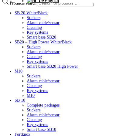
English
Products search
SB 20 White/Black
Stickers
Alarm cable/sensor
Cleaning
Key systems
Smart base SB20
SB20 – High Power White/Black
Stickers
Alarm cable/sensor
Cleaning
Key systems
Smart base SB20 High Power
M10
Stickers
Alarm cable/sensor
Cleaning
Key systems
M10
SB 10
Complete packages
Stickers
Alarm cable/sensor
Cleaning
Key systems
Smart base SB10
Fortknox