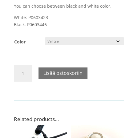
You can choose between black and white color.
White: P0603423
Black: P0603446
Color
AL
Lisää ostoskoriin
High
Power
cable,
SB20
määrä
Related products…