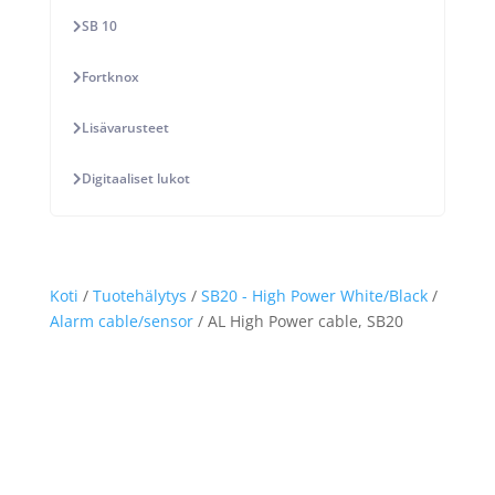
SB 10
Fortknox
Lisävarusteet
Digitaaliset lukot
Koti
/
Tuotehälytys
/
SB20 - High Power White/Black
/
Alarm cable/sensor
/ AL High Power cable, SB20